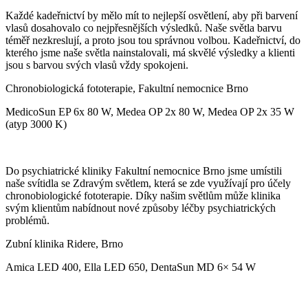
Každé kadeřnictví by mělo mít to nejlepší osvětlení, aby při barvení
vlasů dosahovalo co nejpřesnějších výsledků. Naše světla barvu
téměř nezkreslují, a proto jsou tou správnou volbou. Kadeřnictví, do
kterého jsme naše světla nainstalovali, má skvělé výsledky a klienti
jsou s barvou svých vlasů vždy spokojeni.
Chronobiologická fototerapie, Fakultní nemocnice Brno
MedicoSun EP 6x 80 W, Medea OP 2x 80 W, Medea OP 2x 35 W
(atyp 3000 K)
Do psychiatrické kliniky Fakultní nemocnice Brno jsme umístili
naše svítidla se Zdravým světlem, která se zde využívají pro účely
chronobiologické fototerapie. Díky našim světlům může klinika
svým klientům nabídnout nové způsoby léčby psychiatrických
problémů.
Zubní klinika Ridere, Brno
Amica LED 400, Ella LED 650, DentaSun MD 6× 54 W