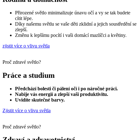
Přirozené světlo minimalizuje únavu očí a vy se tak budete
cítit lépe.
Díky našemu světlu se vaše děti zklidní a jejich soustředění se
zlepší.
Změnu k lepšímu pocítí i vaši domácí mazlíčci a květiny.
zjistit více o vlivu světla
Proč zdravé světlo?
Práce a studium
Předchází bolesti či pálení očí i po náročné práci.
Nabije vás energií a zlepší vaši produktivitu.
Uvidíte skutečné barvy.
Zjistit více o vlivu světla
Proč zdravé světlo?
Zdraví a zdravotnictví