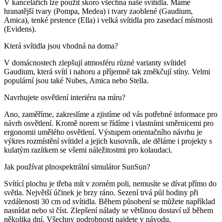
V kancelářích lze použít skoro všechna naše svítidla. Máme
hranatější tvary (Pompa, Medea) i tvary zaoblené (Gaudium,
Amica), tenké prstence (Ella) i velká svítidla pro zasedací místnosti
(Evidens).
Která svítidla jsou vhodná na doma?
V domácnostech zlepšují atmosféru různé varianty svítidel
Gaudium, která svítí i nahoru a příjemně tak změkčují stíny. Velmi
populární jsou také Nubes, Amica nebo Stella.
Navrhujete osvětlení interiéru na míru?
Ano, zaměříme, zakreslíme a zjistíme od vás potřebné informace pro
návrh osvětlení. Kromě norem se řídíme i vlastními směrnicemi pro
ergonomii umělého osvětlení. Výstupem orientačního návrhu je
výkres rozmístění svítidel a jejich kusovník, ale děláme i projekty s
kulatým razítkem se všemi náležitostmi pro kolaudaci.
Jak používat plnospektrální simulátor SunSun?
Svítící plochu je třeba mít v zorném poli, nemusíte se dívat přímo do
světla. Největší účinek je brzy ráno. Sezení trvá půl hodiny při
vzdálenosti 30 cm od svítidla. Během působení se můžete například
nasnídat nebo si číst. Zlepšení nálady se většinou dostaví už během
několika dní. Všechny podrobnosti najdete v návodu.