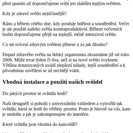
před spaním už doporučujeme svítit jen slabším teplým světlem.
Kdy je zdravé světlo nejúčinnější?
Ráno a během celého dne, kdy posiluje bdělost a soustředění. Večer
je ale použití našeho světla kontraproduktivní. Během večerních
hodin doporučujeme přejít na teplejší, méně intenzivní světlo.
Co mi svícení zdravým světlem přinese a za jak dlouho?
Dopad zdravého světla na lidský organismus zkoumáme již od roku
2006. Může trvat týden či dva, než si na nové světlo zvyknete.
Většina dotazovaných uvádí zlepšení nálady, lepší soustředění a k
původnímu osvětlení se už nechtějí vrátit.
Vhodná instalace a použití našich svítidel
Do jakých prostor se svítidla hodí?
Naši designéři si pohráli s univerzálním vzhledem a vytvořili tak
svítidla, která se hodí do většiny prostor. Proto je hlavně na vás, kam
je umístíte a jak je zakomponujete do interiéru.
Které svítidla jsou vhodná do kanceláří?