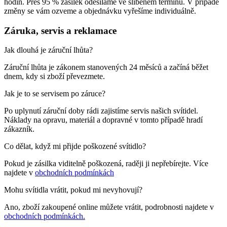
hodin. Přes 95 % zásilek odesíláme ve slíbeném termínu. V případě
změny se vám ozveme a objednávku vyřešíme individuálně.
Záruka, servis a reklamace
Jak dlouhá je záruční lhůta?
Záruční lhůta je zákonem stanovených 24 měsíců a začíná běžet
dnem, kdy si zboží převezmete.
Jak je to se servisem po záruce?
Po uplynutí záruční doby rádi zajistíme servis našich svítidel.
Náklady na opravu, materiál a dopravné v tomto případě hradí
zákazník.
Co dělat, když mi přijde poškozené svítidlo?
Pokud je zásilka viditelně poškozená, raději ji nepřebírejte. Více
najdete v
obchodních podmínkách
Mohu svítidla vrátit, pokud mi nevyhovují?
Ano, zboží zakoupené online můžete vrátit, podrobnosti najdete v
obchodních podmínkách.