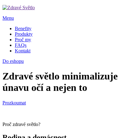
Menu
Benefity
Produkty
Proč my
FAQs
Kontakt
Do eshopu
Zdravé světlo minimalizuje
únavu očí a nejen to
Prozkoumat
Proč zdravé světlo?
Rodina a domácnost