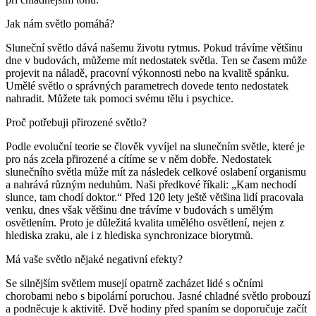
Jak nám světlo pomáhá?
Sluneční světlo dává našemu životu rytmus. Pokud trávíme většinu
dne v budovách, můžeme mít nedostatek světla. Ten se časem může
projevit na náladě, pracovní výkonnosti nebo na kvalitě spánku.
Umělé světlo o správných parametrech dovede tento nedostatek
nahradit. Můžete tak pomoci svému tělu i psychice.
Proč potřebuji přirozené světlo?
Podle evoluční teorie se člověk vyvíjel na slunečním světle, které je
pro nás zcela přirozené a cítíme se v něm dobře. Nedostatek
slunečního světla může mít za následek celkové oslabení organismu
a nahrává různým neduhům. Naši předkové říkali: „Kam nechodí
slunce, tam chodí doktor.“ Před 120 lety ještě většina lidí pracovala
venku, dnes však většinu dne trávíme v budovách s umělým
osvětlením. Proto je důležitá kvalita umělého osvětlení, nejen z
hlediska zraku, ale i z hlediska synchronizace biorytmů.
Má vaše světlo nějaké negativní efekty?
Se silnějším světlem musejí opatrně zacházet lidé s očními
chorobami nebo s bipolární poruchou. Jasné chladné světlo probouzí
a podněcuje k aktivitě. Dvě hodiny před spaním se doporučuje začít