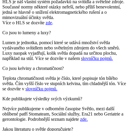
HLS je náš vlastní systém požadavků na svítidla a světelné zdroje.
Současné normy některé otázky neřeší, nebo příliš benevolentní,
jedná se hlavně o snížení elektromagnetického rušení a o
mimovizuální účinky světla.
Více o HLS se dozvíte
zde
.
Co jsou to lumeny a luxy?
Lumen je jednotka, pomocí které se udává množství světla
vydávaného svítidlem nebo světelným zdrojem do všech směrů.
Luxy naopak vyjadřují, kolik světla dopadá na určitou plochu,
například na stůl. Více se dozvíte v našem
slovníčku pojmů.
Co jsou kelviny a chromatičnost?
Teplota chromatičnosti světla je číslo, které popisuje tón bílého
světla. Čím vyšší číslo ve stupních kelvina, tím chladnější tón. Více
se dozvíte v
slovníčku pojmů.
Kde publikujete výsledky svých výzkumů?
Nejvíce publikujeme v odborném časopise Světlo, mezi další
oblíbené patří Stomateam, Sociální služby, Era21 nebo Geriatrie a
gerontologie. Podrobnější seznam najdete
zde.
Jakou literaturu o světle doporučujete?