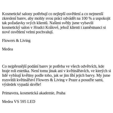
Kosmetické salony potřebují co nejlepší osvětlení a co nejmenší
zkreslení barev, aby mohly svou práci odvádět na 100 % a uspokojit
tak požadavky svých klientů. Našimi světly jsme vybavili
kosmetický salon v Hradci Králové, jehož klienti i zaměstnanci si
nové osvětlení velmi pochvalují.
Flowers & Living
Medea
Co nejpřesnější podání barev je potřeba ve všech odvětvích, kde
hraje roli estetika. Není tomu jinak ani v květinářstvích, ve kterých si
lidé vybírají květiny podle toho, jak se jim líbí jejich barvy. My jsme
rozsvítili květinářství Flowers & Living v Praze a posuďte sami,
výsledek vypadá skvěle!
Primavera, kosmetická akademie, Praha
Medea VS 595 LED