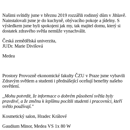
Našimi svítidly jsme v březnu 2019 rozzářili rodinný dům v Jihlavě.
Nainstalovali jsme je do kuchyně, obývacího pokoje a jídelny. S
výsledkem jsme byli spokojeni jak my, tak majitel domu, který si
dostatek zdravého světla nemůže vynachválit.
Česká zemědělská univerzita,
JUDr. Marie Divišová
Medea
Prostory Provozně ekonomické fakulty ČZU v Praze jsme vybavili
Zdravým světlem a studenti i přednášející oceňují benefity našeho
osvětlení.
,,Mohu potvrdit, že informace o dobrém působení světla byly
pravdivé, a že změnu k lepšímu pocítili studenti i pracovníci, kteří
světlo používají."
Kosmetický salon, Hradec Králové
Gaudium Minor, Medea VS 1x 80 W