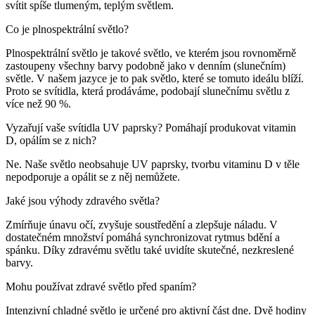
svítit spíše tlumeným, teplým světlem.
Co je plnospektrální světlo?
Plnospektrální světlo je takové světlo, ve kterém jsou rovnoměrně
zastoupeny všechny barvy podobně jako v denním (slunečním)
světle. V našem jazyce je to pak světlo, které se tomuto ideálu blíží.
Proto se svítidla, která prodáváme, podobají slunečnímu světlu z
více než 90 %.
Vyzařují vaše svítidla UV paprsky? Pomáhají produkovat vitamin
D, opálím se z nich?
Ne. Naše světlo neobsahuje UV paprsky, tvorbu vitaminu D v těle
nepodporuje a opálit se z něj nemůžete.
Jaké jsou výhody zdravého světla?
Zmírňuje únavu očí, zvyšuje soustředění a zlepšuje náladu. V
dostatečném množství pomáhá synchronizovat rytmus bdění a
spánku. Díky zdravému světlu také uvidíte skutečné, nezkreslené
barvy.
Mohu používat zdravé světlo před spaním?
Intenzivní chladné světlo je určené pro aktivní část dne. Dvě hodiny