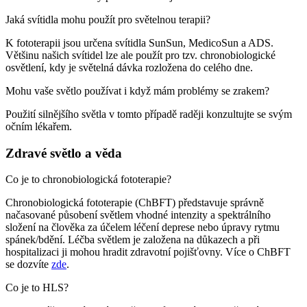
Jaká svítidla mohu použít pro světelnou terapii?
K fototerapii jsou určena svítidla SunSun, MedicoSun a ADS.
Většinu našich svítidel lze ale použít pro tzv. chronobiologické
osvětlení, kdy je světelná dávka rozložena do celého dne.
Mohu vaše světlo používat i když mám problémy se zrakem?
Použití silnějšího světla v tomto případě raději konzultujte se svým
očním lékařem.
Zdravé světlo a věda
Co je to chronobiologická fototerapie?
Chronobiologická fototerapie (ChBFT) představuje správně
načasované působení světlem vhodné intenzity a spektrálního
složení na člověka za účelem léčení deprese nebo úpravy rytmu
spánek/bdění. Léčba světlem je založena na důkazech a při
hospitalizaci ji mohou hradit zdravotní pojišťovny. Více o ChBFT
se dozvíte
zde
.
Co je to HLS?